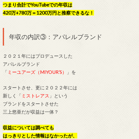
つまり合計でYouTubeでの年収は
420万+780万＝1200万円と推察できるな！
年収の内訳③：アパレルブランド
２０２１年にはプロデュースした
アパレルブランド
「
ミーユアーズ（MIYOUR’S）
」を
スタートさせ、更に２０２２年には
新しく「
ミストレアス
」という
ブランドをスタートさせた
三上悠亜だが収益は一体？
収益については調べても
はっきりとした情報はなかったが、