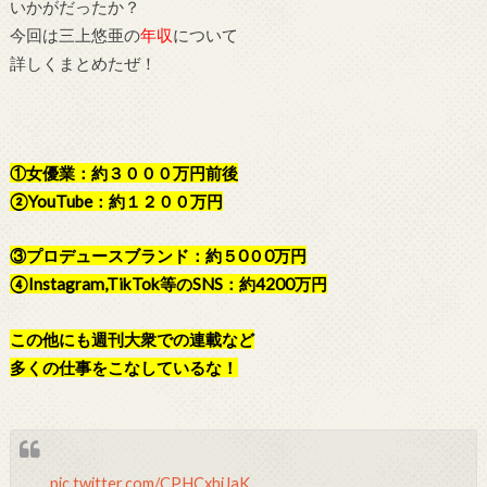
いかがだったか？
今回は三上悠亜の
年収
について
詳しくまとめたぜ！
①女優業：約３０００万円前後
②YouTube：約１２００万円
③プロデュースブランド：約５0０0万円
④Instagram,TikTok等のSNS：約4200万円
この他にも週刊大衆での連載など
多くの仕事をこなしているな！
pic.twitter.com/CPHCxhiJaK