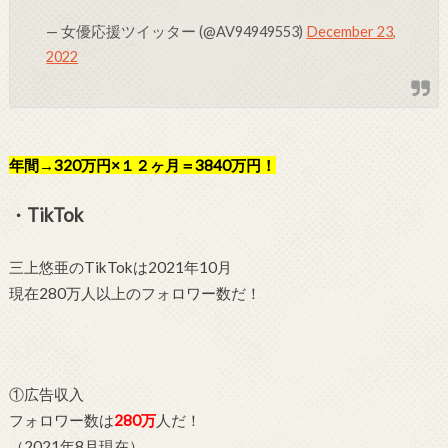
— 女優応援ツイッター (@AV94949553)
December 23,
2022
年間→320万円×１２ヶ月＝3840万円！
・TikTok
三上悠亜のTikTokは2021年10月
現在280万人以上のフォロワー数だ！
①広告収入
フォロワー数は
280万
人だ！
（2021年8月現在）