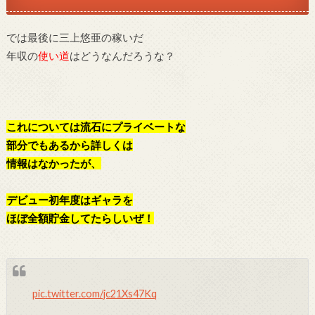
では最後に三上悠亜の稼いだ
年収の
使い道
はどうなんだろうな？
これについては流石にプライベートな
部分でもあるから詳しくは
情報はなかったが、
デビュー初年度はギャラを
ほぼ全額貯金してたらしいぜ！
pic.twitter.com/jc21Xs47Kq