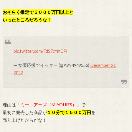
おそらく推定で５０００万円以上と
いったところだろうな！
pic.twitter.com/TdS7cYmCPl
— 女優応援ツイッター (@AV94949553)
December 21,
2022
理由は「
ミーユアーズ（MIYOUR’S）
」で
最初に発売した商品が
１０分で１５００万円
を
売り上げたからだな！