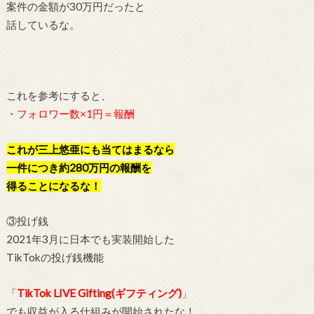
案件の金額が30万円だったと
話しているな。
これを参考にすると、
・フォロワー数×1円＝報酬
これが三上悠亜にも当てはまるなら
一件につき約280万円の報酬
を
得ることになるな！
③投げ銭
2021年3月に日本でも実装開始した
TikTokの投げ銭機能
「
TikTok LIVE Gifting(ギフティング)
」
でも収益が入る仕組みが開始されたな！