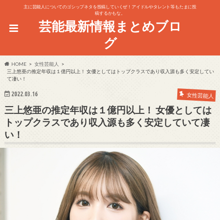
主に芸能人についてのゴシップネタを投稿していくぜ！アイドルやタレント等もたまに投
稿するかもな。
芸能最新情報まとめブロ
グ
HOME
女性芸能人
三上悠亜の推定年収は１億円以上！ 女優としてはトップクラスであり収入源も多く安定してい
て凄い！
2022.03.16
女性芸能人
三上悠亜の推定年収は１億円以上！ 女優としては
トップクラスであり収入源も多く安定していて凄
い！