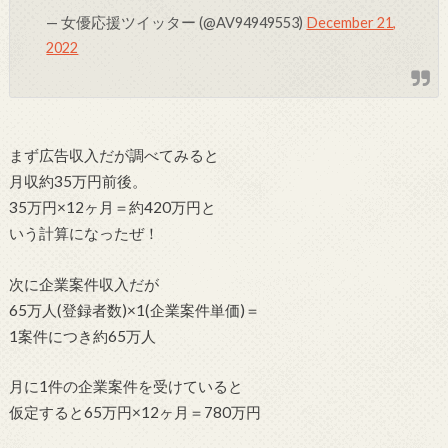
— 女優応援ツイッター (@AV94949553)
December 21,
2022
まず広告収入だが調べてみると
月収約35万円前後
。
35万円×12ヶ月＝
約420万円
と
いう計算になったぜ！
次に企業案件収入だが
65万人(登録者数)×1(企業案件単価)＝
1案件につき約65万人
月に1件の企業案件を受けていると
仮定すると65万円×12ヶ月＝780万円