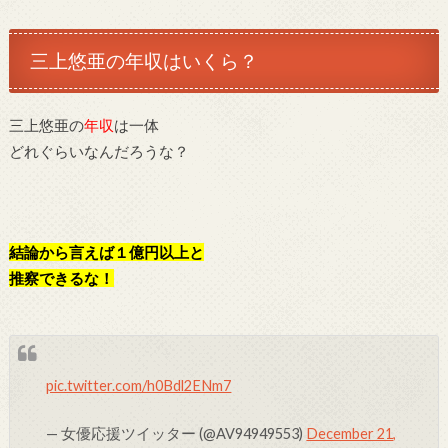
三上悠亜の年収はいくら？
三上悠亜の
年収
は一体
どれぐらいなんだろうな？
結論から言えば１億円以上と
推察できるな！
pic.twitter.com/h0Bdl2ENm7
— 女優応援ツイッター (@AV94949553)
December 21,