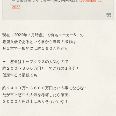
— 女優応援ツイッター (@AV94949553)
December 21,
2022
現在（2022年３月時点）で有名メーカーS１の
専属女優であるという事から専属の撮影は
月１本で一般的には約１６０万円だが、
三上悠亜はトップクラスの人気なので
約２００〜３００万円としてこれの１年分と
仮定すると最低でも
約２４００万〜３６００万円という事になるな！
だが三上悠亜の人気を考慮したら確実に
３０００万円以上はありそうだがな！