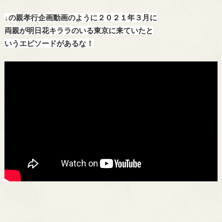
↓
の親孝行企画動画
の
よ
うに２
０２
１
年３
月に
両親が明日花キララのいる東京に来ていたと
いうエピソードがあるな！