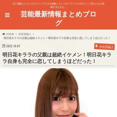
主に芸能人についてのゴシップネタを投稿していくぜ！アイドルやタレント等もたまに投
稿するかもな。
芸能最新情報まとめブロ
グ
HOME
女性芸能人
明日花キララの父親は超絶イケメン！明日花キララ自身も完全に恋してしまうほどだった！
2022.10.07
女性芸能人
明日花キララの父親は超絶イケメン！明日花キラ
ラ自身も完全に恋してしまうほどだった！