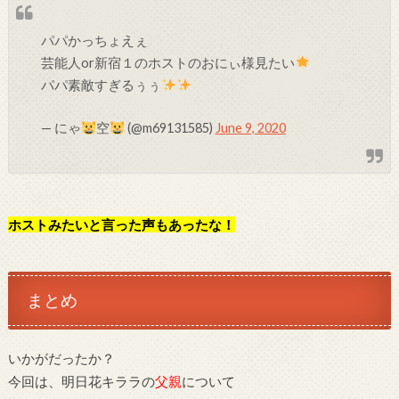
パパかっちょえぇ
芸能人or新宿１のホストのおにぃ様見たい
パパ素敵すぎるぅぅ
— にゃ
空
(@m69131585)
June 9, 2020
ホストみたいと言った声もあったな！
まとめ
いかがだったか？
今回は、明日花キララの
父親
について