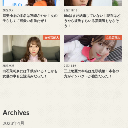
2022.9.5
2022.10.13
麻美ゆまの本名は宮崎さやか！女の
Rioはまだ結婚していない！現在はど
子らしくて可愛い名前だぜ！
うやら彼氏すらいる雰囲気もなさそ
う！
女性芸能人
女性芸能人
2022.9.28
2022.3.19
白石茉莉奈には子供がいる！しかも
三上悠亜の本名は鬼頭桃菜！本名の
女優の事も公認済みだった！
方がインパクトが強烈だった！
Archives
2023年4月