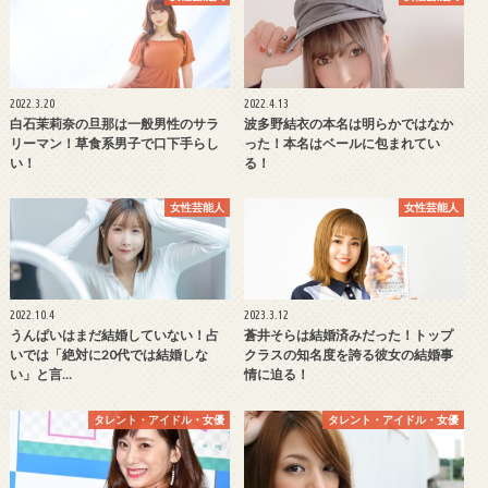
2022.3.20
2022.4.13
白石茉莉奈の旦那は一般男性のサラ
波多野結衣の本名は明らかではなか
リーマン！草食系男子で口下手らし
った！本名はベールに包まれてい
い！
る！
女性芸能人
女性芸能人
2022.10.4
2023.3.12
うんぱいはまだ結婚していない！占
蒼井そらは結婚済みだった！トップ
いでは「絶対に20代では結婚しな
クラスの知名度を誇る彼女の結婚事
い」と言…
情に迫る！
タレント・アイドル・女優
タレント・アイドル・女優