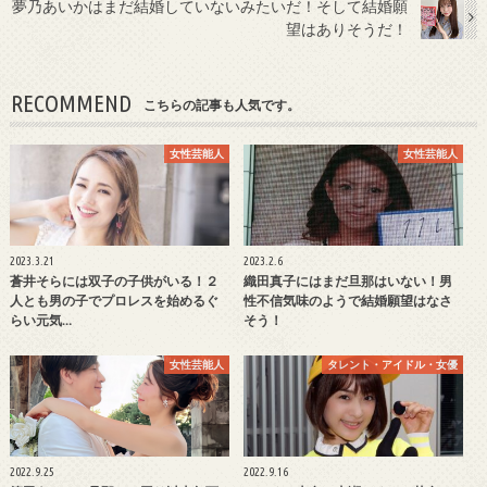
夢乃あいかはまだ結婚していないみたいだ！そして結婚願
望はありそうだ！
RECOMMEND
こちらの記事も人気です。
女性芸能人
女性芸能人
2023.3.21
2023.2.6
蒼井そらには双子の子供がいる！２
織田真子にはまだ旦那はいない！男
人とも男の子でプロレスを始めるぐ
性不信気味のようで結婚願望はなさ
らい元気…
そう！
女性芸能人
タレント・アイドル・女優
2022.9.25
2022.9.16