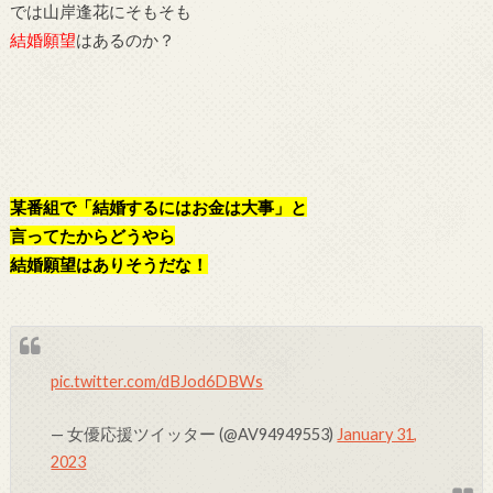
では山岸逢花にそもそも
結婚願望
はあるのか？
某番組で「結婚するにはお金は大事」と
言ってたから
どうやら
結婚願望はありそうだな！
pic.twitter.com/dBJod6DBWs
— 女優応援ツイッター (@AV94949553)
January 31,
2023