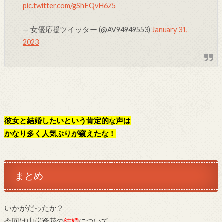
pic.twitter.com/gShEQvH6Z5
— 女優応援ツイッター (@AV94949553)
January 31,
2023
彼女と結婚したいという肯定的な声は
かなり多く人気ぶりが窺えたな！
まとめ
いかがだったか？
今回は山岸逢花の
結婚
について