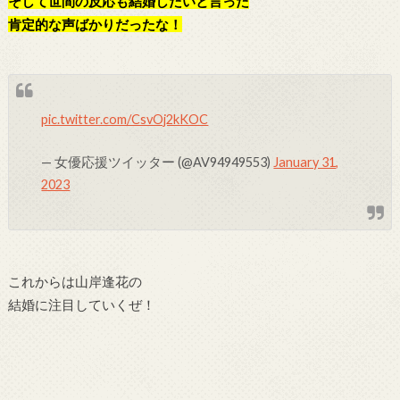
そして世間の反応も結婚したいと言った
肯定的な声ばかり
だったな！
pic.twitter.com/CsvOj2kKOC
— 女優応援ツイッター (@AV94949553)
January 31,
2023
これからは山岸逢花の
結婚に注目していくぜ！