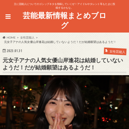
主に芸能人についてのゴシップネタを投稿していくぜ！アイドルやタレント等もたまに投
稿するかもな。
芸能最新情報まとめブロ
グ
HOME
女性芸能人
元女子アナの人気女優山岸逢花は結婚していないようだ！だが結婚願望はあるようだ！
2023.01.31
女性芸能人
元女子アナの人気女優山岸逢花は結婚していない
ようだ！だが結婚願望はあるようだ！