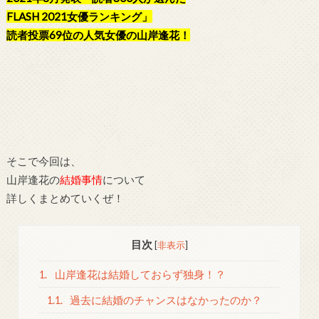
FLASH 2021女優ランキング」
読者投票69位の人気女優の山岸逢花！
そこで今回は、
山岸逢花の
結婚事情
について
詳しくまとめていくぜ！
目次
[
非表示
]
1.
山岸逢花は結婚しておらず独身！？
1.1.
過去に結婚のチャンスはなかったのか？