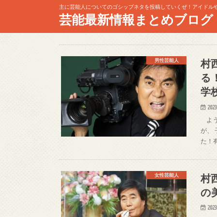
主に芸能人についてのゴシップネタを投稿していくぜ！アイドル
芸能最新情報まとめブログ
村
男性芸能人
る
学
2023
よう
が、
た！
村
女性芸能人
の
2023