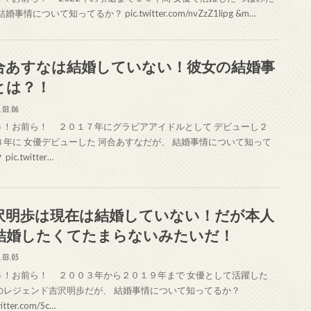
婚事情について知ってるか？ pic.twitter.com/nvZzZ1lipg &m…
合あすなは結婚していない！彼女の結婚事
とは？！
.03.06
！お前ら！ ２０１７年にグラビアアイドルとして デビューし２
８年に 女優デビューした 河合あすなだが、 結婚事情について知って
pic.twitter…
沢明歩は現在は結婚していない！だが本人
結婚したくてたまらないみたいだ！
.03.05
！お前ら！ ２００３年から２０１９年まで 女優として活躍した
のレジェンド吉沢明歩だが、 結婚事情について知ってるか？
witter.com/Sc…