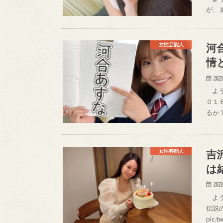
が、 結
河
女性芸能人
情
2023
よう
０１
るか？ 
吉
女性芸能人
は
2023
よう
伝説
pic.t