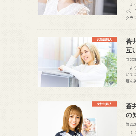
よう
が、
クラ
蒼
女性芸能人
互
2023
よう
いて
度を
蒼
女性芸能人
の
2023
よう