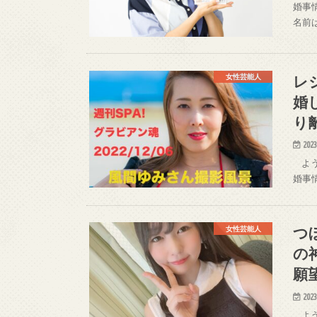
婚事
名前
レ
女性芸能人
婚
り
2023
よう
婚事情
つ
女性芸能人
の
願
2023
よう