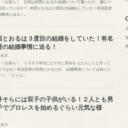
！お前ら！ 以前は村西とおるの 結婚について書いたが、 嫁につ
は知っているか？ 村西とおるは３度目の結婚をしていた！有名監督
婚事情に迫る！…
西とおるは３度目の結婚をしていた！有名
督の結婚事情に迫る！
.03.27
！お前ら！ １９９０年代にビデオに革命を もたらしたと言って
言ではない 有名監督の村西とおるだが、 結婚事情については知って
か？ 「ナイス…
井そらには双子の子供がいる！２人とも男
子でプロレスを始めるぐらい元気な様
！
.03.21