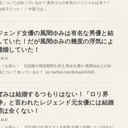
情については知っているか？ 蒼井そらの本名のイニシャルはJK？！
は純子だった！！ 中国では…
ジェンド女優の風間ゆみは有名な男優と結
していた！だが風間ゆみの幾度の浮気によ
離婚していた！
.03.10
！お前ら！ 伝説級の現役期間を誇る 熟女女優の 風間ゆみだが結
について 知っているか？ pic.twitter.com/Bz6pjHAUb8…
ぼみは結婚するつもりはない！「ロリ界
神」と言われたレジェンド元女優には結婚
望は全くない！
.03.07
！お前ら！ 2022年の引退まで１６年間 女優で活躍した つぼみだ