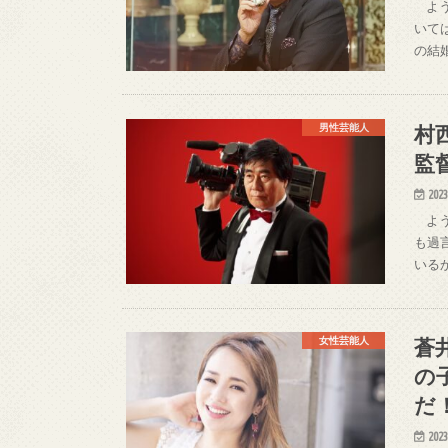
よう
いて
の結
村
男性芸能人
監
2023
よう
も過
いる
蒼
女性芸能人
の
だ
2023