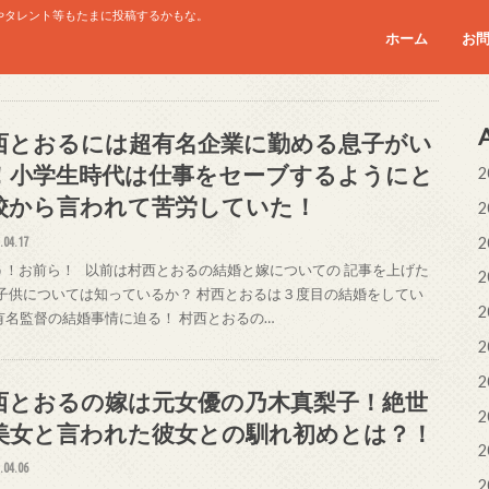
やタレント等もたまに投稿するかもな。
ホーム
お
西とおるには超有名企業に勤める息子がい
！小学生時代は仕事をセーブするようにと
2
校から言われて苦労していた！
2
2
.04.17
！お前ら！ 以前は村西とおるの結婚と嫁についての 記事を上げた
2
 子供については知っているか？ 村西とおるは３度目の結婚をしてい
2
有名監督の結婚事情に迫る！ 村西とおるの…
2
2
西とおるの嫁は元女優の乃木真梨子！絶世
2
美女と言われた彼女との馴れ初めとは？！
2
.04.06
2