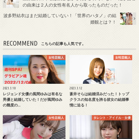
の由来は２人の女性有名人から取ったものだった！
波多野結衣はまだ結婚していない！「世界のハタノ」の結
婚観とは？！
RECOMMEND
こちらの記事も人気です。
女性芸能人
女性芸能人
2023.3.10
2023.3.12
レジェンド女優の風間ゆみは有名な
蒼井そらは結婚済みだった！トップ
男優と結婚していた！だが風間ゆみ
クラスの知名度を誇る彼女の結婚事
の幾度の…
情に迫る！
女性芸能人
タレント・アイドル・女優