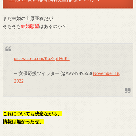
まだ未婚の上原亜衣だが、
そもそも
結婚願望
はあるのか？
pic.twitter.com/Kuz2pfHdKr
— 女優応援ツイッター (@AV94949553)
November 18,
2022
これについても残念ながら、
情報は無かったぜ。