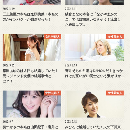
2022.3.19
2022.4.11
三上悠亜の本名は鬼頭桃菜！本名の
紗倉まなの本名は「なかやまかの
方がインパクトが強烈だった！
こ」でほぼ間違いなさそう！流出し
た経緯はプ…
女性芸能人
女性芸能人
2022.9.25
2023.3.13
篠田あゆみは３回も結婚していた！
蒼井そらの旦那はDJ NONだ！きっか
元レジェンド女優の結婚事情と
けはお互いがDJ同士という繋がりか…
は？！
女性芸能人
女性芸能人
2022.9.7
2022.9.18
葵つかさの本名は山田紀子！意外と
みひろは離婚していた！夫の下川真