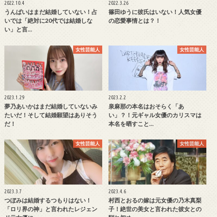
2022.10.4
2022.3.26
うんぱいはまだ結婚していない！占
篠田ゆうに彼氏はいない！人気女優
いでは「絶対に20代では結婚しな
の恋愛事情とは？！
い」と言…
女性芸能人
女性芸能人
2023.1.29
2023.2.2
夢乃あいかはまだ結婚していないみ
泉麻那の本名はおそらく「あ
たいだ！そして結婚願望はありそう
い」？！元ギャル女優のカリスマは
だ！
本名を晒すこと…
女性芸能人
女性芸能人
2023.3.7
2023.4.6
つぼみは結婚するつもりはない！
村西とおるの嫁は元女優の乃木真梨
「ロリ界の神」と言われたレジェン
子！絶世の美女と言われた彼女との