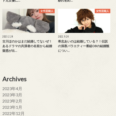
ド元女優に…
馴れ初め…
女性芸能人
女性芸能人
2023.2.24
2022.9.24
古川ほのかはまだ結婚してないぜ！
希志あいのは結婚している？！伝説
あるドラマの共演者の名前から結婚
の深夜バラエティー番組OBの結婚観
疑惑が出…
につい…
Archives
2023年4月
2023年3月
2023年2月
2023年1月
2022年12月