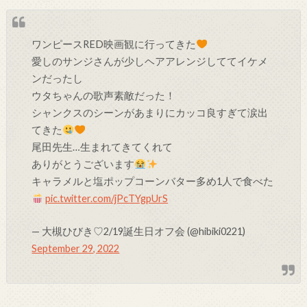
ワンピースRED映画観に行ってきた
愛しのサンジさんが少しヘアアレンジしててイケメ
ンだったし
ウタちゃんの歌声素敵だった！
シャンクスのシーンがあまりにカッコ良すぎて涙出
てきた
尾田先生…生まれてきてくれて
ありがとうございます
キャラメルと塩ポップコーンバター多め1人で食べた
pic.twitter.com/jPcTYgpUrS
— 大槻ひびき♡2/19誕生日オフ会 (@hibiki0221)
September 29, 2022