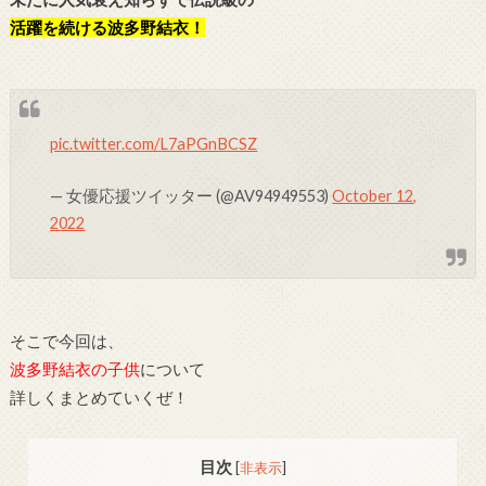
活躍を続ける波多野結衣！
pic.twitter.com/L7aPGnBCSZ
— 女優応援ツイッター (@AV94949553)
October 12,
2022
そこで今回は、
波多野結衣の子供
について
詳しくまとめていくぜ！
目次
[
非表示
]