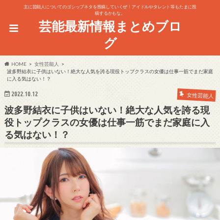
主に芸能人についてのゴシップネタを投稿していくぜ！アイドルやタレント等もたまに投
稿するかもな。
芸能最新情報まとめブロ
グ
HOME
女性芸能人
波多野結衣に子供はいない！絶大な人気を誇る現役トップクラスの女優は仕事一筋でまだ家庭
に入る気はない！？
2022.10.12
女性芸能人
波多野結衣に子供はいない！絶大な人気を誇る現
役トップクラスの女優は仕事一筋でまだ家庭に入
る気はない！？