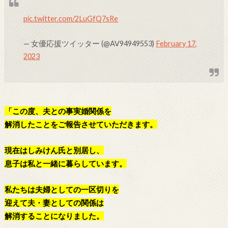
pic.twitter.com/2LuGfQ7sRe
— 女優応援ツイッター (@AV94949553)
February 17,
2023
「
この度、夫との事実婚関係を
解消したことをご報告させていただきます。
現在はしみけん氏と別居し、
息子は私と一緒に暮らしています。
私たちは夫婦としての一区切りを
迎えて夫・妻としての関係は
解消することになりました。