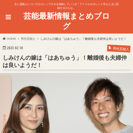
主に芸能人についてのゴシップネタを投稿していくぜ！アイドルやタレント等もたまに投
稿するかもな。
芸能最新情報まとめブロ
グ
HOME
男性芸能人
しみけんの嫁は「はあちゅう」！離婚後も夫婦仲は良いようだ！
2023.02.18
男性芸能人
しみけんの嫁は「はあちゅう」！離婚後も夫婦仲
は良いようだ！