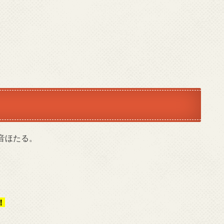
音ほたる
。
！