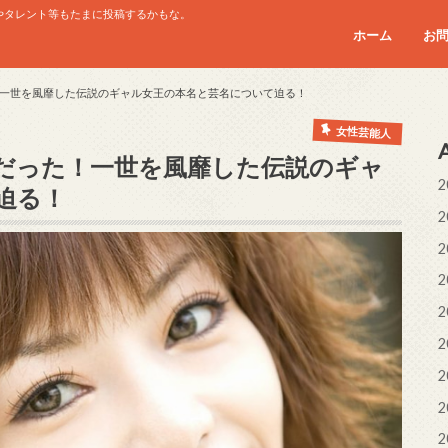
やタレント等もたまに投稿するかもな。
ホーム
お
一世を風靡した伝説のギャル女王の本名と芸名について迫る！
女性芸能人
だった！一世を風靡した伝説のギャ
2
迫る！
2
2
2
2
2
2
2
2