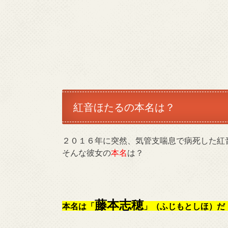
紅音ほたるの本名は？
２０１６年に突然、気管支喘息で病死した紅
そんな彼女の
本名
は？
藤本志穂
本名は「
」（ふじもとしほ）だ