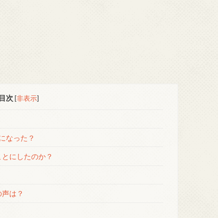
目次
[
非表示
]
になった？
ことにしたのか？
の声は？